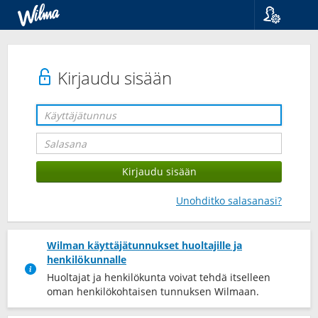
Kieli
Suomi
Svenska
Kirjaudu sisään
English
Unohditko salasanasi?
Wilman käyttäjätunnukset huoltajille ja
henkilökunnalle
Huoltajat ja henkilökunta voivat tehdä itselleen
oman henkilökohtaisen tunnuksen Wilmaan.